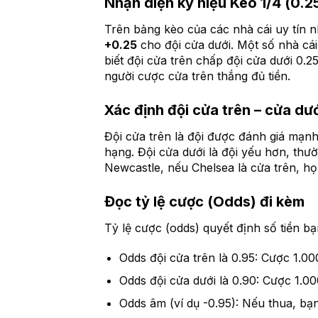
Nhận diện ký hiệu Kèo 1/4 (0.2
Trên bảng kèo của các nhà cái uy tín n
+0.25
cho đội cửa dưới. Một số nhà cái
biết đội cửa trên chấp đội cửa dưới 0.25
người cược cửa trên thắng đủ tiền.
Xác định đội cửa trên – cửa dư
Đội cửa trên là đội được đánh giá mạnh
hạng. Đội cửa dưới là đội yếu hơn, thườ
Newcastle, nếu Chelsea là cửa trên, h
Đọc tỷ lệ cược (Odds) đi kèm
Tỷ lệ cược (odds) quyết định số tiền b
Odds đội cửa trên là 0.95: Cược 1.0
Odds đội cửa dưới là 0.90: Cược 1.0
Odds âm (ví dụ -0.95): Nếu thua, bạn