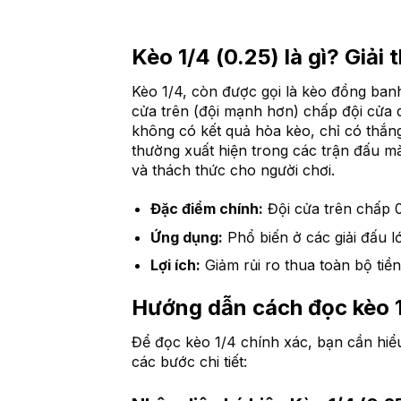
Kèo 1/4 (0.25) là gì? Giải 
Kèo 1/4, còn được gọi là kèo đồng ban
cửa trên (đội mạnh hơn) chấp đội cửa d
không có kết quả hòa kèo, chỉ có thắng
thường xuất hiện trong các trận đấu m
và thách thức cho người chơi.
Đặc điểm chính:
Đội cửa trên chấp 0
Ứng dụng:
Phổ biến ở các giải đấu 
Lợi ích:
Giảm rủi ro thua toàn bộ tiền
Hướng dẫn cách đọc kèo 1
Để đọc kèo 1/4 chính xác, bạn cần hiểu
các bước chi tiết: