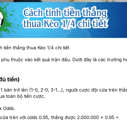
h tiền thắng thua Kèo 1/4 chi tiết
4 phụ thuộc vào kết quả trận đấu. Dưới đây là các trường 
đủ tiền)
 1 bàn trở lên (1-0, 2-0, 3-1…), người cược đội cửa trên thắ
ua toàn bộ tiền cược.
x Odds.
ửa trên với odds 0.95, thắng được 2.000.000 x 0.95 =