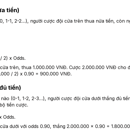
a tiền)
0, 1-1, 2-2…), người cược đội cửa trên thua nửa tiền, còn n
/ 2) x Odds.
cửa trên, thua 1.000.000 VNĐ. Cược 2.000.000 VNĐ cho đ
0.000 / 2) x 0.90 = 900.000 VNĐ.
đủ tiền)
 nào (0-1, 1-2, 2-3…), người cược đội cửa dưới thắng đủ tiề
bộ tiền cược.
x Odds.
ửa dưới với odds 0.90, thắng 2.000.000 x 0.90 = 1.800.0