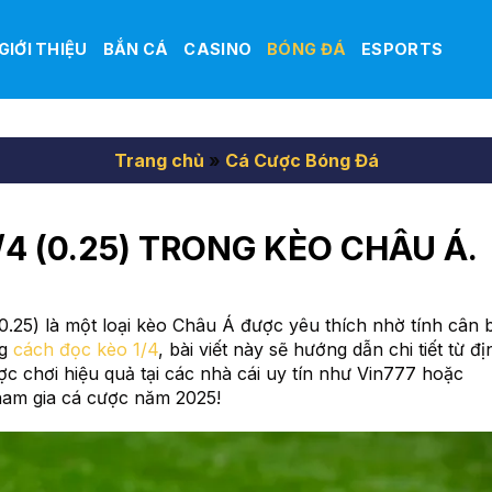
GIỚI THIỆU
BẮN CÁ
CASINO
BÓNG ĐÁ
ESPORTS
Trang chủ
»
Cá Cược Bóng Đá
4 (0.25) TRONG KÈO CHÂU Á.
(0.25) là một loại kèo Châu Á được yêu thích nhờ tính cân 
ng
cách đọc kèo 1/4
, bài viết này sẽ hướng dẫn chi tiết từ đị
ược chơi hiệu quả tại các nhà cái uy tín như Vin777 hoặc
tham gia cá cược năm 2025!