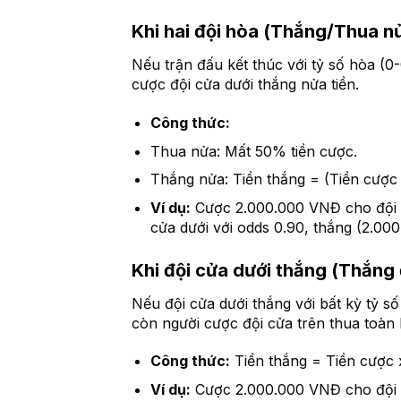
Khi hai đội hòa (Thắng/Thua nử
Nếu trận đấu kết thúc với tỷ số hòa (0-
cược đội cửa dưới thắng nửa tiền.
Công thức:
Thua nửa: Mất 50% tiền cược.
Thắng nửa: Tiền thắng = (Tiền cược 
Ví dụ:
Cược 2.000.000 VNĐ cho đội 
cửa dưới với odds 0.90, thắng (2.00
Khi đội cửa dưới thắng (Thắng 
Nếu đội cửa dưới thắng với bất kỳ tỷ số
còn người cược đội cửa trên thua toàn 
Công thức:
Tiền thắng = Tiền cược 
Ví dụ:
Cược 2.000.000 VNĐ cho đội c