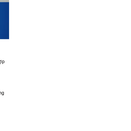
hợp
ng