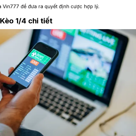
a Vin777 để đưa ra quyết định cược hợp lý.
Kèo 1/4 chi tiết