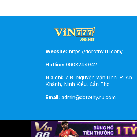
Website:
https://dorothy.ru.com/
Hotline:
0908244942
Địa chỉ:
7 Đ. Nguyễn Văn Linh, P. An
Khánh, Ninh Kiều, Cần Thơ
Email:
admin@dorothy.ru.com