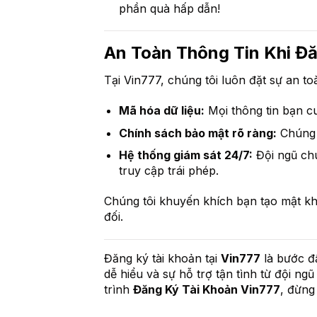
phần quà hấp dẫn!
An Toàn Thông Tin Khi Đ
Tại Vin777, chúng tôi luôn đặt sự an t
Mã hóa dữ liệu:
Mọi thông tin bạn cu
Chính sách bảo mật rõ ràng:
Chúng t
Hệ thống giám sát 24/7:
Đội ngũ chu
truy cập trái phép.
Chúng tôi khuyến khích bạn tạo mật kh
đối.
Đăng ký tài khoản tại
Vin777
là bước đầ
dễ hiểu và sự hỗ trợ tận tình từ đội ng
trình
Đăng Ký Tài Khoản Vin777
, đừng