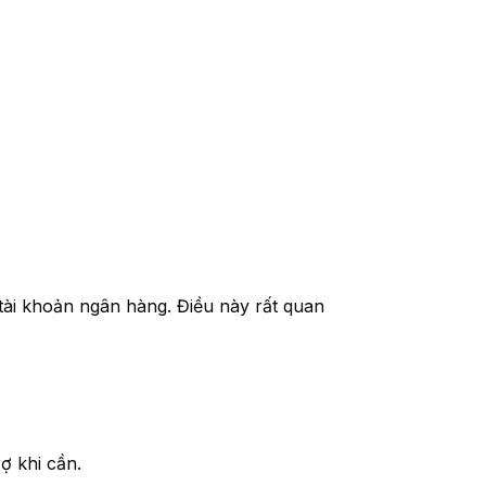
 tài khoản ngân hàng. Điều này rất quan
ợ khi cần.