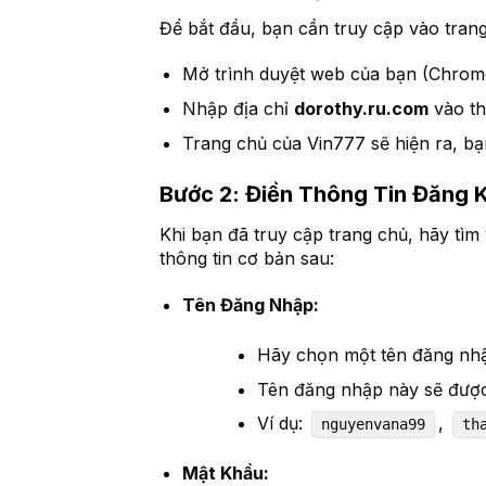
Để bắt đầu, bạn cần truy cập vào tran
Mở trình duyệt web của bạn (Chrome,
Nhập địa chỉ
dorothy.ru.com
vào th
Trang chủ của Vin777 sẽ hiện ra, bạ
Bước 2: Điền Thông Tin Đăng 
Khi bạn đã truy cập trang chủ, hãy tì
thông tin cơ bản sau:
Tên Đăng Nhập:
Hãy chọn một tên đăng nhậ
Tên đăng nhập này sẽ đượ
Ví dụ:
,
nguyenvana99
th
Mật Khẩu: