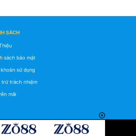
NH SÁCH
 Thiệu
h sách bảo mật
 khoản sử dụng
 trừ trách nhiệm
ến mãi