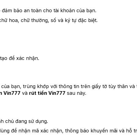
đảm bảo an toàn cho tài khoản của bạn.
ữ hoa, chữ thường, số và ký tự đặc biệt.
tạo để xác nhận.
của bạn, trùng khớp với thông tin trên giấy tờ tùy thân và
ền Vin777
và
rút tiền Vin777
sau này.
nh chủ đang sử dụng.
dùng để nhận mã xác nhận, thông báo khuyến mãi và hỗ tr