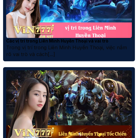
Các vị trí trong Liên Minh Huyền Thoại và vai trò
Trong vị trí trong Liên Minh Huyền Thoại, việc nắm
rõ vai trò và cách[...]