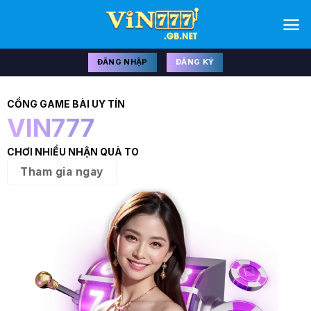
Bỏ
qua
nội
dung
ĐĂNG NHẬP
ĐĂNG KÝ
CỔNG GAME BÀI UY TÍN
VIN777
CHƠI NHIỀU NHẬN QUÀ TO
Tham gia ngay