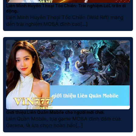
Liên Minh Huyền Thoại Tốc Chiến: Trải nghiệm LoL trên di
động.
Liên Minh Huyền Thoại Tốc Chiến (Wild Rift) mang
đến trải nghiệm MOBA đỉnh cao[...]
Giới thiệu Liên Quân Mobile cho người mới chơi.
Liên Quân Mobile, tựa game MOBA đình đám của
Garena, là lựa chọn hoàn hảo[...]