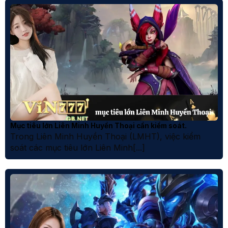
Mục tiêu lớn Liên Minh Huyền Thoại cần kiểm soát.
Trong Liên Minh Huyền Thoại (LMHT), việc kiểm
soát các mục tiêu lớn Liên Minh[...]