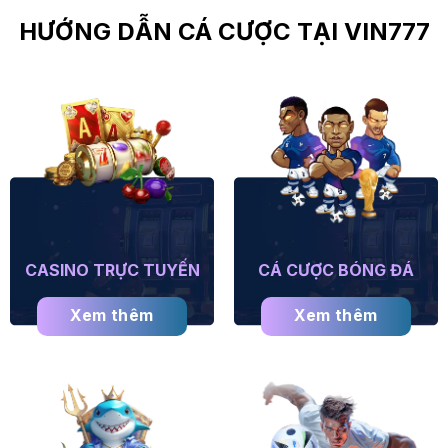
HƯỚNG DẪN CÁ CƯỢC TẠI VIN777
CASINO TRỰC TUYẾN
CÁ CƯỢC BÓNG ĐÁ
Xem thêm
Xem thêm