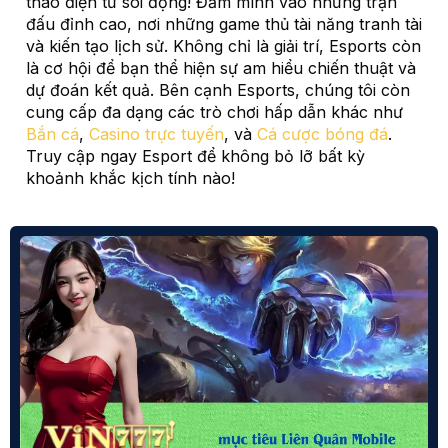
thao điện tử sôi động! Đắm mình vào những trận
đấu đỉnh cao, nơi những game thủ tài năng tranh tài
và kiến tạo lịch sử. Không chỉ là giải trí, Esports còn
là cơ hội để bạn thể hiện sự am hiểu chiến thuật và
dự đoán kết quả. Bên cạnh Esports, chúng tôi còn
cung cấp đa dạng các trò chơi hấp dẫn khác như
Bắn cá
,
Casino trực tuyến
, và
Cá cược bóng đá
.
Truy cập ngay Esport để không bỏ lỡ bất kỳ
khoảnh khắc kịch tính nào!