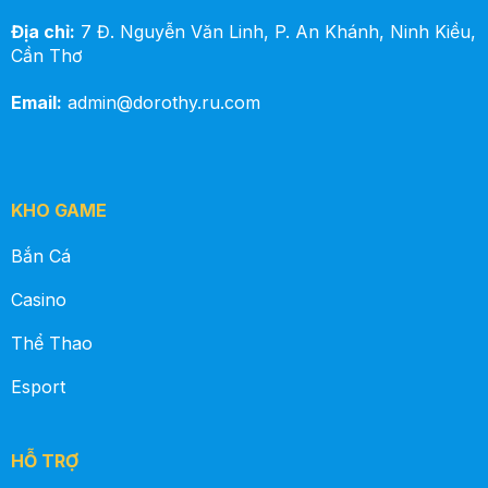
Địa chỉ:
7 Đ. Nguyễn Văn Linh, P. An Khánh, Ninh Kiều,
Cần Thơ
Email:
admin@dorothy.ru.com
KHO GAME
Bắn Cá
Casino
Thể Thao
Esport
HỖ TRỢ