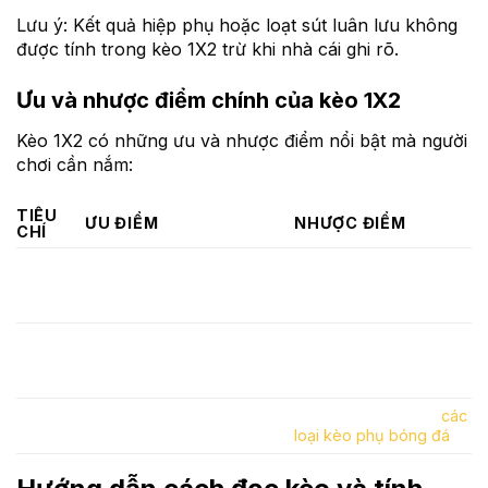
Lưu ý: Kết quả hiệp phụ hoặc loạt sút luân lưu không
được tính trong kèo 1X2 trừ khi nhà cái ghi rõ.
Ưu và nhược điểm chính của kèo 1X2
Kèo 1X2 có những ưu và nhược điểm nổi bật mà người
chơi cần nắm:
TIÊU
ƯU ĐIỂM
NHƯỢC ĐIỂM
CHÍ
Độ
Dễ hiểu, chỉ cần chọn một
Xác suất thắng chỉ
đơn
trong ba cửa (Thắng, Hòa,
khoảng 33.33% do có
giản
Thua).
ba lựa chọn.
Tỷ lệ cược thường cao,
Rủi ro cao nếu không
Tỷ lệ
đặc biệt với cửa hòa hoặc
phân tích kỹ thông tin
thưởng
đội yếu.
trận đấu.
Ứng
Phù hợp cho cả người mới
Không đa dạng như
các
dụng
và người chơi lâu năm.
loại kèo phụ bóng đá
.