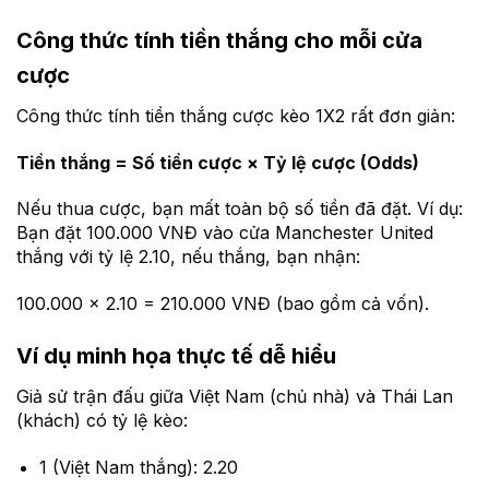
Công thức tính tiền thắng cho mỗi cửa
cược
Công thức tính tiền thắng cược kèo 1X2 rất đơn giản:
Tiền thắng = Số tiền cược × Tỷ lệ cược (Odds)
Nếu thua cược, bạn mất toàn bộ số tiền đã đặt. Ví dụ:
Bạn đặt 100.000 VNĐ vào cửa Manchester United
thắng với tỷ lệ 2.10, nếu thắng, bạn nhận:
100.000 × 2.10 = 210.000 VNĐ (bao gồm cả vốn).
Ví dụ minh họa thực tế dễ hiểu
Giả sử trận đấu giữa Việt Nam (chủ nhà) và Thái Lan
(khách) có tỷ lệ kèo:
1 (Việt Nam thắng): 2.20