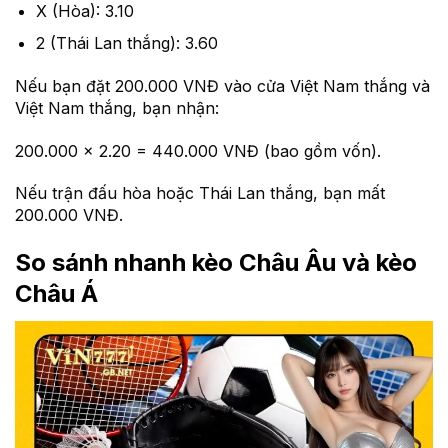
X (Hòa): 3.10
2 (Thái Lan thắng): 3.60
Nếu bạn đặt 200.000 VNĐ vào cửa Việt Nam thắng và
Việt Nam thắng, bạn nhận:
200.000 × 2.20 = 440.000 VNĐ (bao gồm vốn).
Nếu trận đấu hòa hoặc Thái Lan thắng, bạn mất
200.000 VNĐ.
So sánh nhanh kèo Châu Âu và kèo
Châu Á