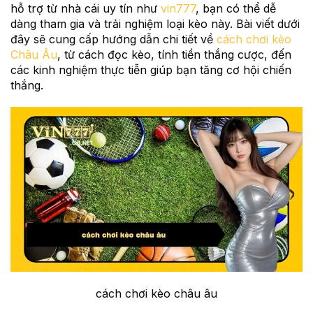
hỗ trợ từ nhà cái uy tín như
vin777
, bạn có thể dễ
dàng tham gia và trải nghiệm loại kèo này. Bài viết dưới
đây sẽ cung cấp hướng dẫn chi tiết về
cách chơi kèo
Châu Âu
, từ cách đọc kèo, tính tiền thắng cược, đến
các kinh nghiệm thực tiễn giúp bạn tăng cơ hội chiến
thắng.
cách chơi kèo châu âu