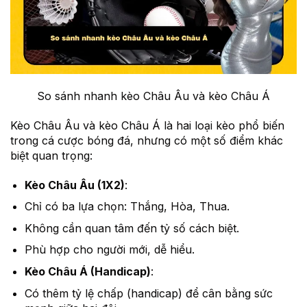
So sánh nhanh kèo Châu Âu và kèo Châu Á
Kèo Châu Âu và kèo Châu Á là hai loại kèo phổ biến
trong cá cược bóng đá, nhưng có một số điểm khác
biệt quan trọng:
Kèo Châu Âu (1X2)
:
Chỉ có ba lựa chọn: Thắng, Hòa, Thua.
Không cần quan tâm đến tỷ số cách biệt.
Phù hợp cho người mới, dễ hiểu.
Kèo Châu Á (Handicap)
:
Có thêm tỷ lệ chấp (handicap) để cân bằng sức