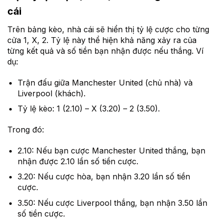
cái
Trên bảng kèo, nhà cái sẽ hiển thị tỷ lệ cược cho từng
cửa 1, X, 2. Tỷ lệ này thể hiện khả năng xảy ra của
từng kết quả và số tiền bạn nhận được nếu thắng. Ví
dụ:
Trận đấu giữa Manchester United (chủ nhà) và
Liverpool (khách).
Tỷ lệ kèo: 1 (2.10) – X (3.20) – 2 (3.50).
Trong đó:
2.10: Nếu bạn cược Manchester United thắng, bạn
nhận được 2.10 lần số tiền cược.
3.20: Nếu cược hòa, bạn nhận 3.20 lần số tiền
cược.
3.50: Nếu cược Liverpool thắng, bạn nhận 3.50 lần
số tiền cược.