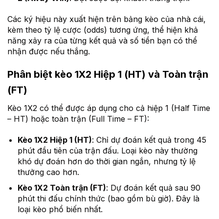
Các ký hiệu này xuất hiện trên bảng kèo của nhà cái,
kèm theo tỷ lệ cược (odds) tương ứng, thể hiện khả
năng xảy ra của từng kết quả và số tiền bạn có thể
nhận được nếu thắng.
Phân biệt kèo 1X2 Hiệp 1 (HT) và Toàn trận
(FT)
Kèo 1X2 có thể được áp dụng cho cả hiệp 1 (Half Time
– HT) hoặc toàn trận (Full Time – FT):
Kèo 1X2 Hiệp 1 (HT)
: Chỉ dự đoán kết quả trong 45
phút đầu tiên của trận đấu. Loại kèo này thường
khó dự đoán hơn do thời gian ngắn, nhưng tỷ lệ
thưởng cao hơn.
Kèo 1X2 Toàn trận (FT)
: Dự đoán kết quả sau 90
phút thi đấu chính thức (bao gồm bù giờ). Đây là
loại kèo phổ biến nhất.