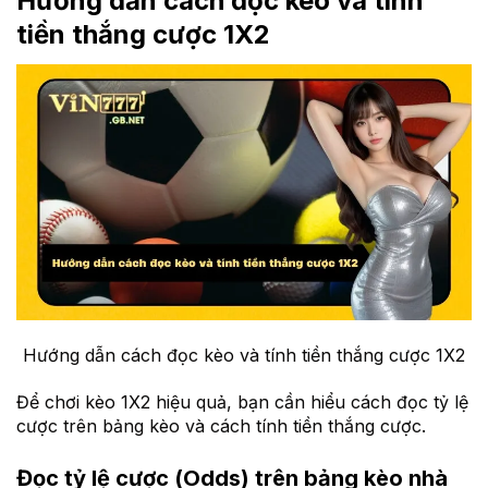
Hướng dẫn cách đọc kèo và tính
tiền thắng cược 1X2
Hướng dẫn cách đọc kèo và tính tiền thắng cược 1X2
Để chơi kèo 1X2 hiệu quả, bạn cần hiểu cách đọc tỷ lệ
cược trên bảng kèo và cách tính tiền thắng cược.
Đọc tỷ lệ cược (Odds) trên bảng kèo nhà