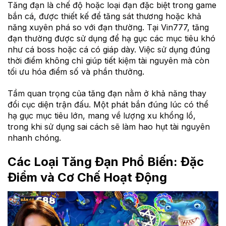
Tăng đạn là chế độ hoặc loại đạn đặc biệt trong game
bắn cá, được thiết kế để tăng sát thương hoặc khả
năng xuyên phá so với đạn thường. Tại Vin777, tăng
đạn thường được sử dụng để hạ gục các mục tiêu khó
như cá boss hoặc cá có giáp dày. Việc sử dụng đúng
thời điểm không chỉ giúp tiết kiệm tài nguyên mà còn
tối ưu hóa điểm số và phần thưởng.
Tầm quan trọng của tăng đạn nằm ở khả năng thay
đổi cục diện trận đấu. Một phát bắn đúng lúc có thể
hạ gục mục tiêu lớn, mang về lượng xu khổng lồ,
trong khi sử dụng sai cách sẽ làm hao hụt tài nguyên
nhanh chóng.
Các Loại Tăng Đạn Phổ Biến: Đặc
Điểm và Cơ Chế Hoạt Động