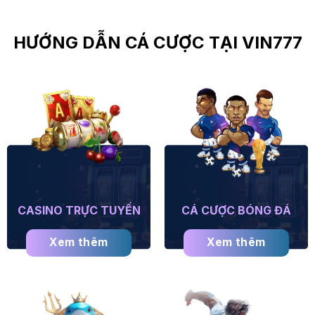
HƯỚNG DẪN CÁ CƯỢC TẠI VIN777
CASINO TRỰC TUYẾN
CÁ CƯỢC BÓNG ĐÁ
Xem thêm
Xem thêm