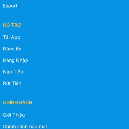
Esport
HỖ TRỢ
Tải App
Đăng Ký
Đăng Nhập
Nạp Tiền
Rút Tiền
CHÍNH SÁCH
Giới Thiệu
Chính sách bảo mật