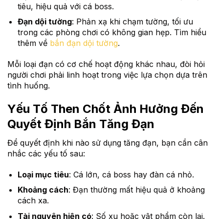
tiêu, hiệu quả với cá boss.
Đạn dội tường
: Phản xạ khi chạm tường, tối ưu
trong các phòng chơi có không gian hẹp. Tìm hiểu
thêm về
bắn đạn dội tường
.
Mỗi loại đạn có cơ chế hoạt động khác nhau, đòi hỏi
người chơi phải linh hoạt trong việc lựa chọn dựa trên
tình huống.
Yếu Tố Then Chốt Ảnh Hưởng Đến
Quyết Định Bắn Tăng Đạn
Để quyết định khi nào sử dụng tăng đạn, bạn cần cân
nhắc các yếu tố sau:
Loại mục tiêu
: Cá lớn, cá boss hay đàn cá nhỏ.
Khoảng cách
: Đạn thường mất hiệu quả ở khoảng
cách xa.
Tài nguyên hiện có
: Số xu hoặc vật phẩm còn lại.