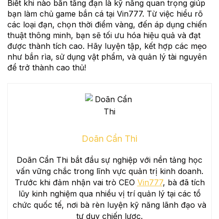
Biết khi nào bắn tăng đạn là kỹ năng quan trọng giúp
bạn làm chủ game bắn cá tại Vin777. Từ việc hiểu rõ
các loại đạn, chọn thời điểm vàng, đến áp dụng chiến
thuật thông minh, bạn sẽ tối ưu hóa hiệu quả và đạt
được thành tích cao. Hãy luyện tập, kết hợp các mẹo
như bắn rìa, sử dụng vật phẩm, và quản lý tài nguyên
để trở thành cao thủ!
Doãn Cẩn Thi
Doãn Cẩn Thi bắt đầu sự nghiệp với nền tảng học
vấn vững chắc trong lĩnh vực quản trị kinh doanh.
Trước khi đảm nhận vai trò CEO
Vin777
, bà đã tích
lũy kinh nghiệm qua nhiều vị trí quản lý tại các tổ
chức quốc tế, nơi bà rèn luyện kỹ năng lãnh đạo và
tư duy chiến lược.