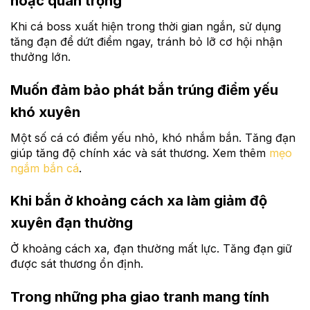
hoặc quan trọng
Khi cá boss xuất hiện trong thời gian ngắn, sử dụng
tăng đạn để dứt điểm ngay, tránh bỏ lỡ cơ hội nhận
thưởng lớn.
Muốn đảm bảo phát bắn trúng điểm yếu
khó xuyên
Một số cá có điểm yếu nhỏ, khó nhắm bắn. Tăng đạn
giúp tăng độ chính xác và sát thương. Xem thêm
mẹo
ngắm bắn cá
.
Khi bắn ở khoảng cách xa làm giảm độ
xuyên đạn thường
Ở khoảng cách xa, đạn thường mất lực. Tăng đạn giữ
được sát thương ổn định.
Trong những pha giao tranh mang tính