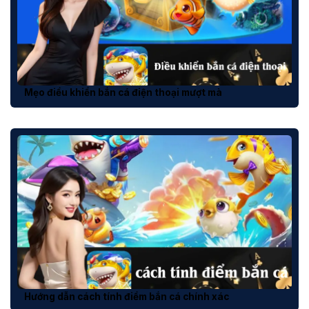
Mẹo điều khiển bắn cá điện thoại mượt mà
Hướng dẫn cách tính điểm bắn cá chính xác