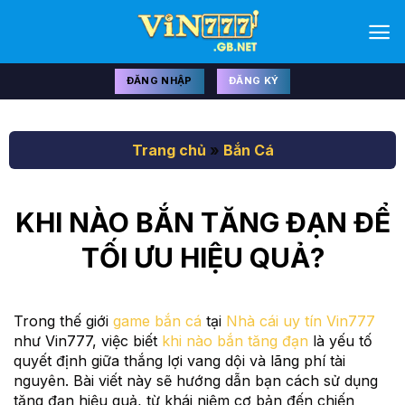
Bỏ
qua
nội
dung
ĐĂNG NHẬP
ĐĂNG KÝ
Trang chủ
»
Bắn Cá
KHI NÀO BẮN TĂNG ĐẠN ĐỂ
TỐI ƯU HIỆU QUẢ?
Trong thế giới
game bắn cá
tại
Nhà cái uy tín Vin777
như Vin777, việc biết
khi nào bắn tăng đạn
là yếu tố
quyết định giữa thắng lợi vang dội và lãng phí tài
nguyên. Bài viết này sẽ hướng dẫn bạn cách sử dụng
tăng đạn hiệu quả, từ khái niệm cơ bản đến chiến